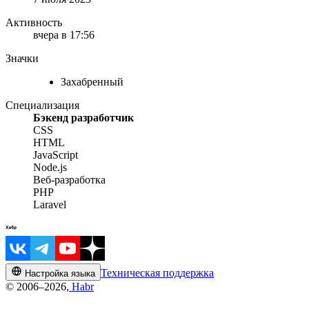
Активность
вчера в 17:56
Значки
Захабренный
Специализация
Бэкенд разработчик
CSS
HTML
JavaScript
Node.js
Веб-разработка
PHP
Laravel
Техническая поддержка
Настройка языка
© 2006–2026,
Habr