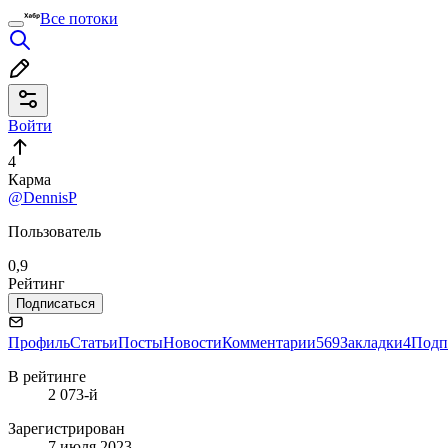
Все потоки
Войти
4
Карма
@DennisP
Пользователь
0,9
Рейтинг
Подписаться
Профиль
Статьи
Посты
Новости
Комментарии
569
Закладки
4
Подп
В рейтинге
2 073-й
Зарегистрирован
7 июля 2023