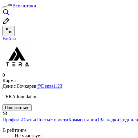
Все потоки
Войти
0
Карма
Денис Бочкарев
@Denzel123
TERA foundation
Подписаться
Профиль
Статьи
Посты
Новости
Комментарии
1
Закладки
Подписч
В рейтинге
Не участвует