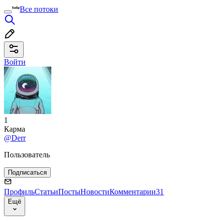
Все потоки
Войти
1
Карма
@Derr
Пользователь
Подписаться
Профиль
Статьи
Посты
Новости
Комментарии
31
Ещё