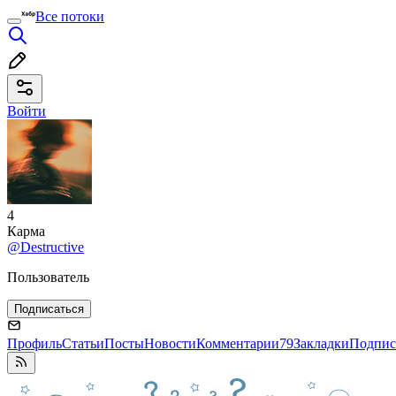
Все потоки
Войти
4
Карма
@Destructive
Пользователь
Подписаться
Профиль
Статьи
Посты
Новости
Комментарии
79
Закладки
Подпис