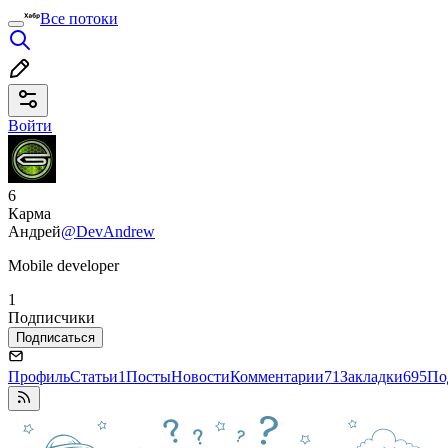
Все потоки
Войти
6
Карма
Андрей
@DevAndrew
Mobile developer
1
Подписчики
Подписаться
Профиль
Статьи
1
Посты
Новости
Комментарии
71
Закладки
695
По