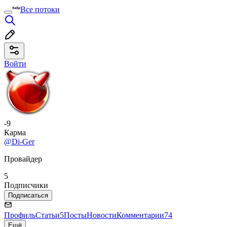
Все потоки
Войти
-9
Карма
@Di-Ger
Провайдер
5
Подписчики
Подписаться
Профиль
Статьи
5
Посты
Новости
Комментарии
74
Ещё