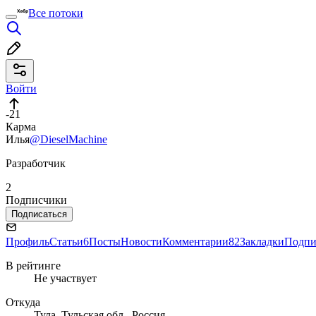
Все потоки
Войти
-21
Карма
Илья
@DieselMachine
Разработчик
2
Подписчики
Подписаться
Профиль
Статьи
6
Посты
Новости
Комментарии
82
Закладки
Подпи
В рейтинге
Не участвует
Откуда
Тула, Тульская обл., Россия