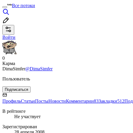
Все потоки
Войти
0
Карма
DimaSimfer
@DimaSimfer
Пользователь
Подписаться
Профиль
Статьи
Посты
Новости
Комментарии
83
Закладки
512
Под
В рейтинге
Не участвует
Зарегистрирован
28 апреля 2008