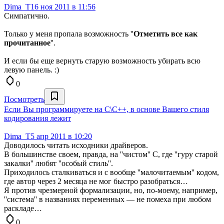
Dima_T
16 ноя 2011 в 11:56
Симпатично.
Только у меня пропала возможность ''
Отметить все как
прочитанное
''.
И если бы еще вернуть старую возможность убирать всю
левую панель. :)
0
Посмотреть
Если Вы программируете на С\С++, в основе Вашего стиля
кодирования лежит
Dima_T
5 апр 2011 в 10:20
Доводилось читать исходники драйверов.
В большинстве своем, правда, на ''чистом'' С, где ''гуру старой
закалки'' любят ''особый стиль''.
Приходилось сталкиваться и с вообще ''малочитаемым'' кодом,
где автор через 2 месяца не мог быстро разобраться…
Я против чрезмерной формализации, но, по-моему, например,
''система'' в названиях переменных — не помеха при любом
раскладе…
0