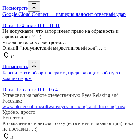
Посмотреть
Google Cloud Connect — империя наносит ответный удар
Dima_T
24 ноя 2010 в 11:11
Не допускаете, что автор имеет право на образность и
фривольность?.. :)
Чтобы читалось с настроем…
Этакий ''популистский маркетинговый ход''… :)
+1
Посмотреть
Береги глаза: обзор программ, прерывающих работу за
компьютером
Dima_T
25 апр 2010 в 05:41
Установил на работе отечественную Eyes Relaxing and
Focusing:
www.aledensoft.ru/software/eyes_relaxing_and_focusing_rus/
Удобно, просто.
Есть тесты.
К сожалению, в автозагрузку (есть в ней и такая опция) пока
не поставил… :)
-1