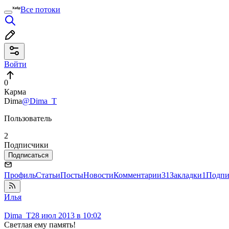
Все потоки
Войти
0
Карма
Dima
@Dima_T
Пользователь
2
Подписчики
Подписаться
Профиль
Статьи
Посты
Новости
Комментарии
31
Закладки
1
Подпи
Илья
Dima_T
28 июл 2013 в 10:02
Светлая ему память!