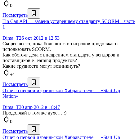
0
Посмотреть
Tin Can API — замена устаревшему стандарту SCORM – часть
1
Dima_T
26 окт 2012 в 12:53
Cкорее всего, пока большинство игроков продолжают
использовать SCORM.
Как обстоят дела с внедрением стандарта у вендоров и
поставщиков e-learning продуктов?
Какие трудности могут возникнуть?
+1
Посмотреть
Отчет о первой израильской Хабравстрече — «Start-Up
Nation»
Dima_T
30 апр 2012 в 18:47
Продолжай в том же духе… :)
0
Посмотреть
Отчет о первой израильской Хабравстрече — «Start-Up