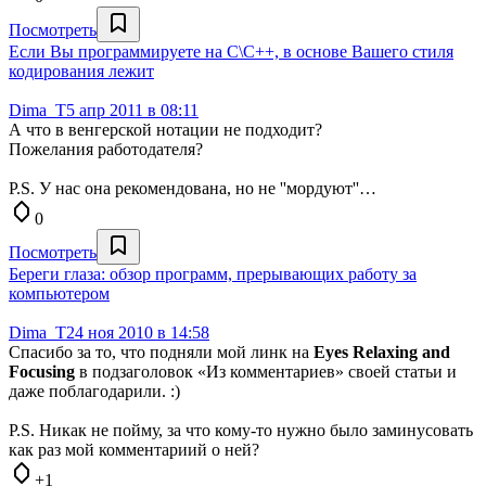
Посмотреть
Если Вы программируете на С\С++, в основе Вашего стиля
кодирования лежит
Dima_T
5 апр 2011 в 08:11
А что в венгерской нотации не подходит?
Пожелания работодателя?
P.S. У нас она рекомендована, но не ''мордуют''…
0
Посмотреть
Береги глаза: обзор программ, прерывающих работу за
компьютером
Dima_T
24 ноя 2010 в 14:58
Спасибо за то, что подняли мой линк на
Eyes Relaxing and
Focusing
в подзаголовок «Из комментариев» своeй статьи и
даже поблагодарили. :)
P.S. Никак не пойму, за что кому-то нужно было заминусовать
как раз мой комментариий о ней?
+1