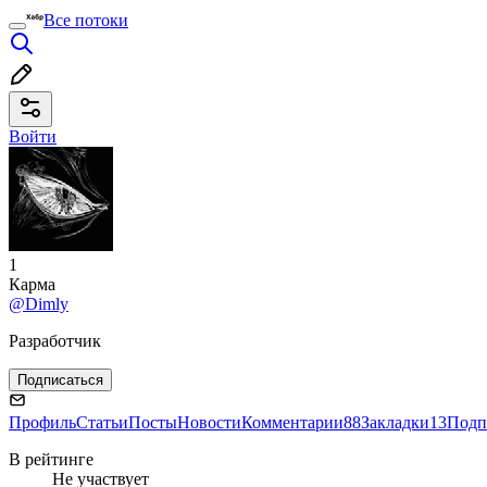
Все потоки
Войти
1
Карма
@Dimly
Разработчик
Подписаться
Профиль
Статьи
Посты
Новости
Комментарии
88
Закладки
13
Подп
В рейтинге
Не участвует