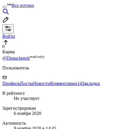
Все потоки
Войти
0
Карма
read⁠-⁠only
@Dimocheeek
Пользователь
Профиль
Посты
Новости
Комментарии
14
Закладки
В рейтинге
Не участвует
Зарегистрирован
6 ноября 2020
Активность
9 ноября 2020 в 14:45