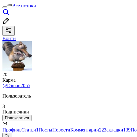
Все потоки
Войти
20
Карма
@Dimon2055
Пользователь
3
Подписчики
Подписаться
Профиль
Статьи
1
Посты
Новости
Комментарии
22
Закладки
139
По