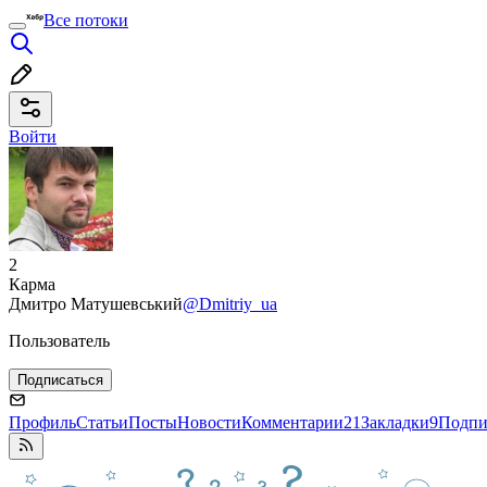
Все потоки
Войти
2
Карма
Дмитро Матушевський
@Dmitriy_ua
Пользователь
Подписаться
Профиль
Статьи
Посты
Новости
Комментарии
21
Закладки
9
Подпи