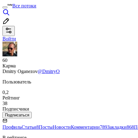
Все потоки
Войти
60
Карма
Dmitry Oganezov
@DmitryO
Пользователь
0,2
Рейтинг
38
Подписчики
Подписаться
Профиль
Статьи
8
Посты
Новости
Комментарии
789
Закладки
868
П
В рейтинге