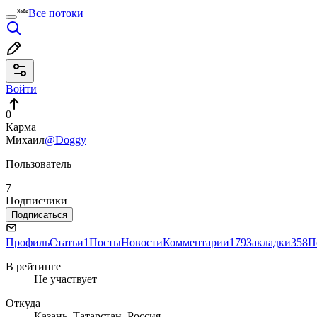
Все потоки
Войти
0
Карма
Михаил
@Doggy
Пользователь
7
Подписчики
Подписаться
Профиль
Статьи
1
Посты
Новости
Комментарии
179
Закладки
358
П
В рейтинге
Не участвует
Откуда
Казань, Татарстан, Россия