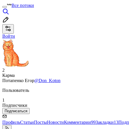
Все потоки
Войти
2
Карма
Потапенко Егор
@Don_Koton
Пользователь
1
Подписчики
Подписаться
Профиль
Статьи
Посты
Новости
Комментарии
99
Закладки
13
Подп