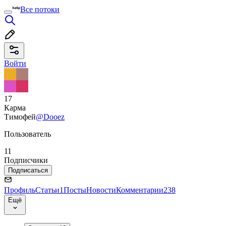
Все потоки
Войти
17
Карма
Тимофей
@Dooez
Пользователь
11
Подписчики
Подписаться
Профиль
Статьи
1
Посты
Новости
Комментарии
238
Ещё