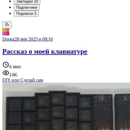
Закладки
10
Подписчики
Подписки
3
Dooez
28 янв 2025 в 08:16
Рассказ о моей клавиатуре
6 мин
14K
DIY или Сделай сам