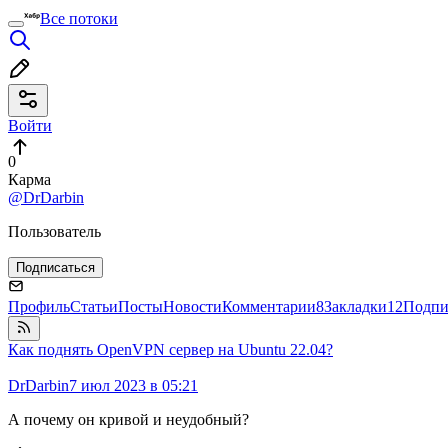
Все потоки
Войти
0
Карма
@DrDarbin
Пользователь
Подписаться
Профиль
Статьи
Посты
Новости
Комментарии
8
Закладки
12
Подпи
Как поднять OpenVPN сервер на Ubuntu 22.04?
DrDarbin
7 июл 2023 в 05:21
А почему он кривой и неудобный?