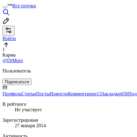
Все потоки
Войти
1
Карма
@DrMoro
Пользователь
Подписаться
Профиль
Статьи
Посты
Новости
Комментарии
13
Закладки
650
Под
В рейтинге
Не участвует
Зарегистрирован
27 января 2014
Активность