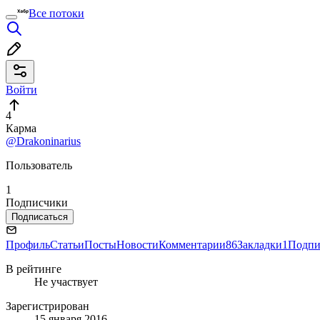
Все потоки
Войти
4
Карма
@Drakoninarius
Пользователь
1
Подписчики
Подписаться
Профиль
Статьи
Посты
Новости
Комментарии
86
Закладки
1
Подпи
В рейтинге
Не участвует
Зарегистрирован
15 января 2016