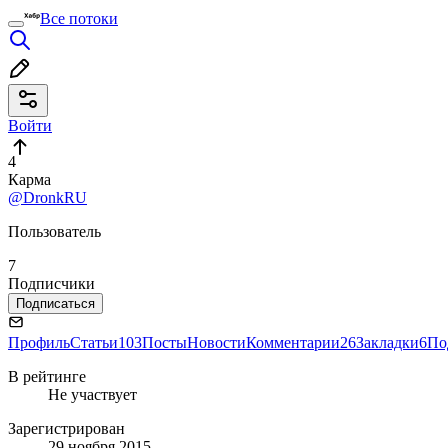
Все потоки
Войти
4
Карма
@DronkRU
Пользователь
7
Подписчики
Подписаться
Профиль
Статьи
103
Посты
Новости
Комментарии
26
Закладки
6
По
В рейтинге
Не участвует
Зарегистрирован
29 ноября 2015