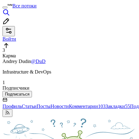
Все потоки
Войти
3
Карма
Andrey Dudin
@DuD
Infrastructure & DevOps
1
Подписчики
Подписаться
Профиль
Статьи
Посты
Новости
Комментарии
103
Закладки
55
Под