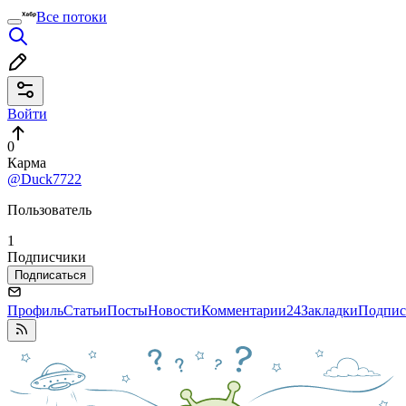
Все потоки
Войти
0
Карма
@Duck7722
Пользователь
1
Подписчики
Подписаться
Профиль
Статьи
Посты
Новости
Комментарии
24
Закладки
Подпис