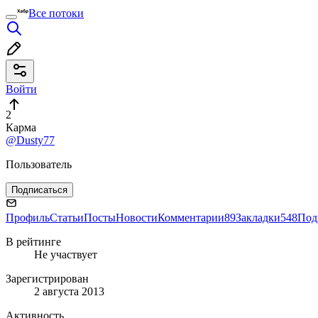
Все потоки
Войти
2
Карма
@Dusty77
Пользователь
Подписаться
Профиль
Статьи
Посты
Новости
Комментарии
89
Закладки
548
Под
В рейтинге
Не участвует
Зарегистрирован
2 августа 2013
Активность