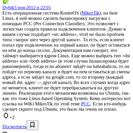
Dybik
5 ноя 2012 в 22:01
Есть операционная система RouterOS (
MikroTik
), на базе
Linux, в ней можно сделать балансировку нагрузки с
помощью PCC (Per Connection Classifier). Это позволяет с
легкостью создать правила подключения клиентов. Думаю в
вашем случае подойдет «src address», чтоб не было проблем
типа «запрос шел через другой канал». То есть, если клиент
попал при подключении на первый канал, он будет оставаться
на нём до конца сессии. Документация нам говорит, что
таймаут выбирается ядром Linux. Еще можно выбрать тип «dst
address» или «both address» (в этом случаи балансировка будет
равномерней), тогда если абонент зайдёт на habrahabr.ru, то он
пойдет по первому каналу и будет на нем оставаться до смены
адреса, а если зайдет на google.com, то по второму (каждый
новый dst. адрес — другой канал). Во всех случаях когда адрес
не меняется, клиент не будет перебрасываться на другую
линию. Реализация этого механизма возможна на Ubuntu, так-
как это тоже Linux-based Operating System. Кому интересно вот
ссылка на WiKi MikroTik по этой теме
PCC
. Если кто-нибудь
сделает скрипт под Ubuntu, это было бы очень не плохо.
+2
Посмотреть