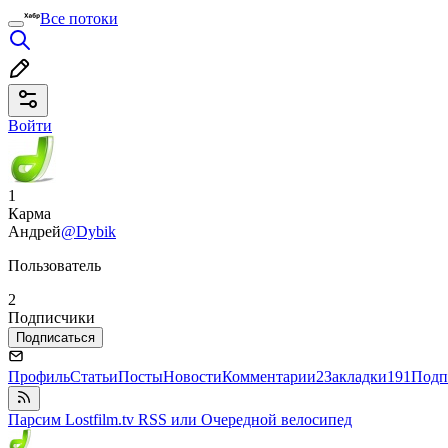
Все потоки
Войти
1
Карма
Андрей
@Dybik
Пользователь
2
Подписчики
Подписаться
Профиль
Статьи
Посты
Новости
Комментарии
2
Закладки
191
Подп
Парсим Lostfilm.tv RSS или Очередной велосипед