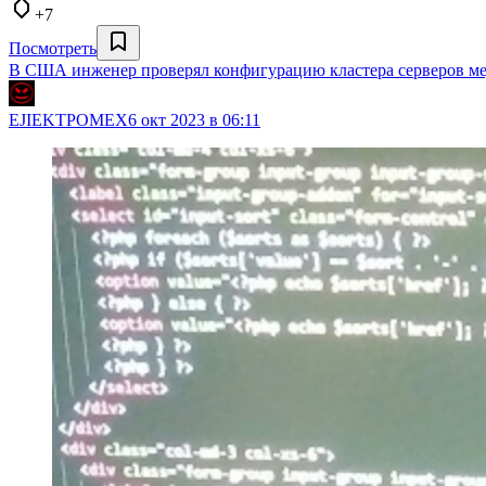
+7
Посмотреть
В США инженер проверял конфигурацию кластера серверов медц
EJIEKTPOMEX
6 окт 2023 в 06:11