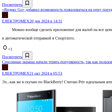
Посмотреть
«Яндекс Go» добавил возможность пожаловаться на цену поез
EJIEKTPOMEX
20 дек 2024 в 14:31
Можно вообще сделать приложение для жалоб на все цены
и автоматической отправкой в Спортлото.
+1
Посмотреть
Сенсорные экраны начали терять популярность, так как польз
EJIEKTPOMEX
21 окт 2024 в 05:53
Эх...как же я скучаю по BlackBerry! Считаю Priv идеальным ап