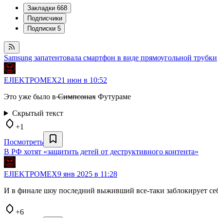
Закладки
668
Подписчики
Подписки
5
Samsung запатентовала смартфон в виде прямоугольной трубки
EJIEKTPOMEX
21 июн в 10:52
Это уже было в
Симпсонах
Футураме
Скрытый текст
+1
Посмотреть
В РФ хотят «защитить детей от деструктивного контента»
EJIEKTPOMEX
9 янв 2025 в 11:28
И в финале шоу последний выживший все-таки заблокирует се
+6