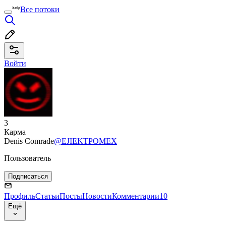
Все потоки
Войти
3
Карма
Denis Comrade
@EJIEKTPOMEX
Пользователь
Подписаться
Профиль
Статьи
Посты
Новости
Комментарии
10
Ещё