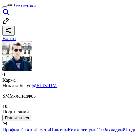
Все потоки
Войти
0
Карма
Никита Бегун
@ELIZIUM
SMM-менеджер
103
Подписчики
Подписаться
Профиль
Статьи
Посты
Новости
Комментарии
110
Закладки
8
Подп