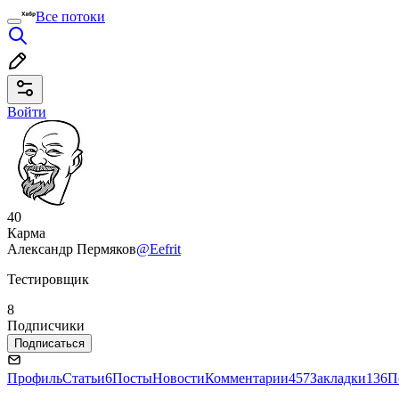
Все потоки
Войти
40
Карма
Александр Пермяков
@Eefrit
Тестировщик
8
Подписчики
Подписаться
Профиль
Статьи
6
Посты
Новости
Комментарии
457
Закладки
136
П