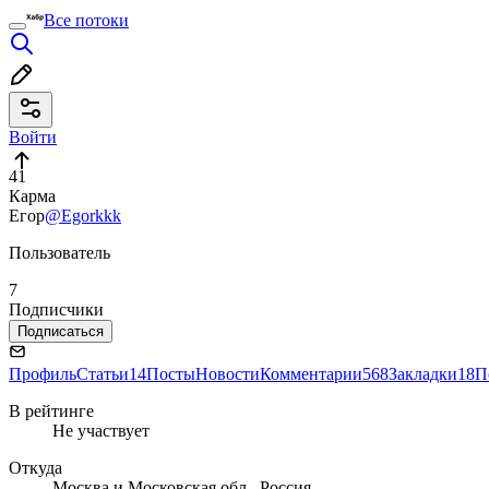
Все потоки
Войти
41
Карма
Егор
@Egorkkk
Пользователь
7
Подписчики
Подписаться
Профиль
Статьи
14
Посты
Новости
Комментарии
568
Закладки
18
П
В рейтинге
Не участвует
Откуда
Москва и Московская обл., Россия