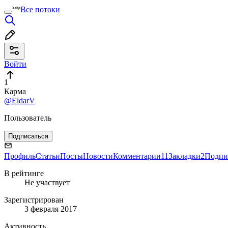
Все потоки
Войти
1
Карма
@EldarV
Пользователь
Подписаться
Профиль
Статьи
Посты
Новости
Комментарии
11
Закладки
2
Подпи
В рейтинге
Не участвует
Зарегистрирован
3 февраля 2017
Активность