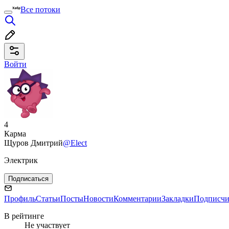
Все потоки
Войти
4
Карма
Щуров Дмитрий
@Elect
Электрик
Подписаться
Профиль
Статьи
Посты
Новости
Комментарии
Закладки
Подписч
В рейтинге
Не участвует