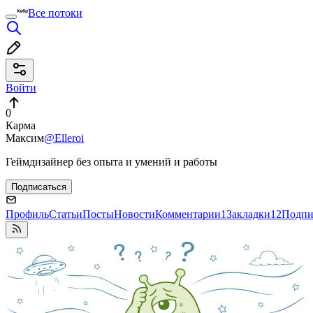
Все потоки
Войти
0
Карма
Максим
@Elleroi
Геймдизайнер без опыта и умений и работы
Подписаться
Профиль
Статьи
Посты
Новости
Комментарии
1
Закладки
12
Подпи