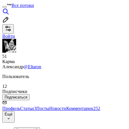
Все потоки
Войти
51
Карма
Александр
@Eltaron
Пользователь
12
Подписчики
Подписаться
Профиль
Статьи
3
Посты
Новости
Комментарии
252
Ещё