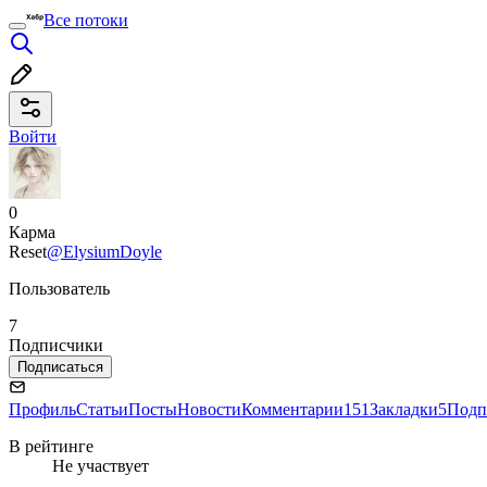
Все потоки
Войти
0
Карма
Reset
@ElysiumDoyle
Пользователь
7
Подписчики
Подписаться
Профиль
Статьи
Посты
Новости
Комментарии
151
Закладки
5
Подп
В рейтинге
Не участвует