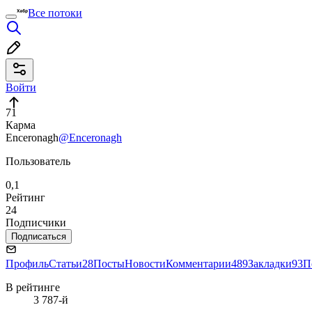
Все потоки
Войти
71
Карма
Enceronagh
@Enceronagh
Пользователь
0,1
Рейтинг
24
Подписчики
Подписаться
Профиль
Статьи
28
Посты
Новости
Комментарии
489
Закладки
93
П
В рейтинге
3 787-й