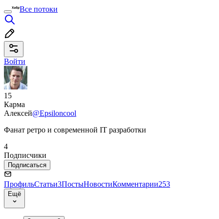
Все потоки
Войти
15
Карма
Алексей
@Epsiloncool
Фанат ретро и современной IT разработки
4
Подписчики
Подписаться
Профиль
Статьи
3
Посты
Новости
Комментарии
253
Ещё