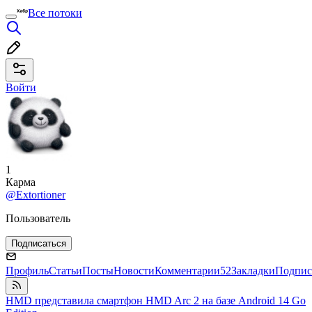
Все потоки
Войти
1
Карма
@Extortioner
Пользователь
Подписаться
Профиль
Статьи
Посты
Новости
Комментарии
52
Закладки
Подпис
HMD представила смартфон HMD Arc 2 на базе Android 14 Go