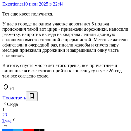
Extortioner
10 июн 2025 в 22:44
Тот еще квест получится.
У нас в городе на одном участке дороги лет 5 подряд
происходил такой вот цирк - приезжали дорожники, наносили
разметку, напротив выезда из квартала лепили двойную
сплошную вместо сплошной с прерывистой. Местные жители
офигевали в очередной раз, писали жалобы и спустя пару
месяцев приезжали дорожники и закрашивали одну часть
сплошной.
В итоге, спустя много лет этого треша, все причастные и
виновные все же смогли прийти к консенсусу и уже 2й год
там все согласно схеме.
+1
Посмотреть
Сюда
1
2
3
Туда