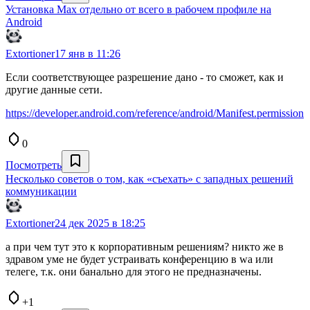
Установка Max отдельно от всего в рабочем профиле на
Android
Extortioner
17 янв в 11:26
Если соответствующее разрешение дано - то сможет, как и
другие данные сети.
https://developer.android.com/reference/android/Manifest.permission
0
Посмотреть
Несколько советов о том, как «съехать» с западных решений
коммуникации
Extortioner
24 дек 2025 в 18:25
а при чем тут это к корпоративным решениям? никто же в
здравом уме не будет устраивать конференцию в wa или
телеге, т.к. они банально для этого не предназначены.
+1