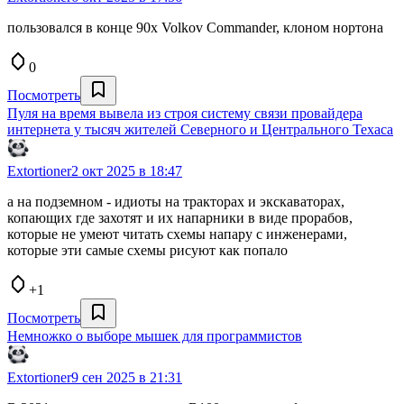
пользовался в конце 90х Volkov Commander, клоном нортона
0
Посмотреть
Пуля на время вывела из строя систему связи провайдера
интернета у тысяч жителей Северного и Центрального Техаса
Extortioner
2 окт 2025 в 18:47
а на подземном - идиоты на тракторах и экскаваторах,
копающих где захотят и их напарники в виде прорабов,
которые не умеют читать схемы напару с инженерами,
которые эти самые схемы рисуют как попало
+1
Посмотреть
Немножко о выборе мышек для программистов
Extortioner
9 сен 2025 в 21:31