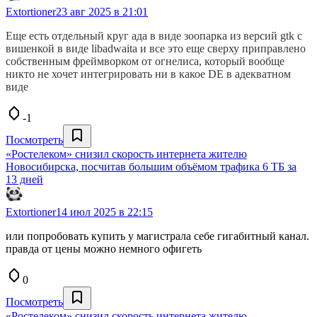
Extortioner
23 авг 2025 в 21:01
Еще есть отдельный круг ада в виде зоопарка из версий gtk с
вишенкой в виде libadwaita и все это еще сверху приправлено
собственным фреймворком от огнелиса, который вообще
никто не хочет интегрировать ни в какое DE в адекватном
виде
-1
Посмотреть
«Ростелеком» снизил скорость интернета жителю
Новосибирска, посчитав большим объёмом трафика 6 ТБ за
13 дней
Extortioner
14 июл 2025 в 22:15
или попробовать купить у магистрала себе гигабитный канал.
правда от цены можно немного офигеть
0
Посмотреть
«Ростелеком» снизил скорость интернета жителю