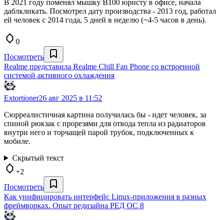
В 2021 году поменял мышку B100 юристу в офисе, начала
даблкликать. Посмотрел дату производства - 2013 год, работал
ей человек с 2014 года, 5 дней в неделю (~4-5 часов в день).
0
Посмотреть
Realme представила Realme Chill Fan Phone со встроенной
системой активного охлаждения
Extortioner
26 авг 2025 в 11:52
Сюрреалистичная картина получилась бы - идет человек, за
спиной рюкзак с прорезями для отвода тепла из радиаторов
внутри него и торчащей парой трубок, подключенных к
мобиле.
Скрытый текст
+2
Посмотреть
Как унифицировать интерфейс Linux-приложения в разных
фреймворках. Опыт редизайна РЕД ОС 8