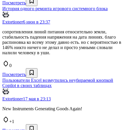
Посмотреть
История одного ремонта игрового системного блока
Extortioner
6 июн в 23:37
сопротивления линий питания относительно земли,
стабильность падения напряжения на дата линиях. благо
распиновка ко всему этому давно есть. но с вероятностью в
146% никто ничего не делал и просто умными словали
налили человеку в уши.
0
Посмотреть
Пользователи Excel возмутились неубираемой кнопкой
Copilot в своих таблицах
Extortioner
17 мая в 23:13
New Instruments Generating Goods Again!
+1