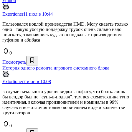
Edition
Extortioner
11 июл в 10:44
Пользовался ноклой производства HMD. Могу сказать только
одно - такую убогую поддержку трубок очень сильно надо
поискать, закопавшись куда-то в подвалы с производством
гуфонов и абибаса
0
Посмотреть
История одного ремонта игрового системного блока
Extortioner
7 июн в 10:08
в случае начального уровня видюх - пофигу, что брать. лишь
бы вендор был не "сунь-в-подвал". там вся схемотехника тупо
идентичная, включая производителей и номиналы в 99%
случаев и все отличия только во внешнем виде и количестве
крутиляторов
0