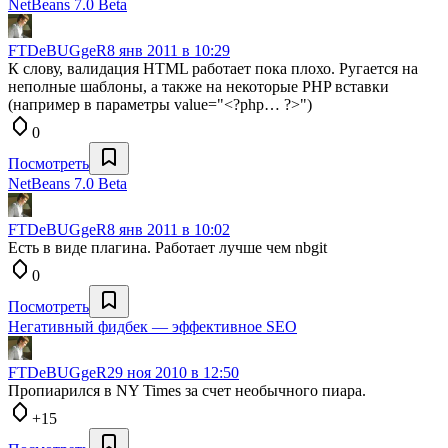
NetBeans 7.0 Beta
FTDeBUGgeR
8 янв 2011 в 10:29
К слову, валидация HTML работает пока плохо. Ругается на
неполные шаблоны, а также на некоторые PHP вставки
(например в параметры value="<?php… ?>")
0
Посмотреть
NetBeans 7.0 Beta
FTDeBUGgeR
8 янв 2011 в 10:02
Есть в виде плагина. Работает лучше чем nbgit
0
Посмотреть
Негативный фидбек — эффективное SEO
FTDeBUGgeR
29 ноя 2010 в 12:50
Пропиарился в NY Times за счет необычного пиара.
+15