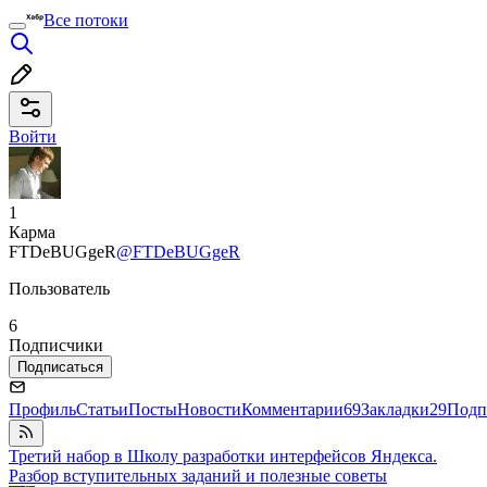
Все потоки
Войти
1
Карма
FTDeBUGgeR
@FTDeBUGgeR
Пользователь
6
Подписчики
Подписаться
Профиль
Статьи
Посты
Новости
Комментарии
69
Закладки
29
Подп
Третий набор в Школу разработки интерфейсов Яндекса.
Разбор вступительных заданий и полезные советы