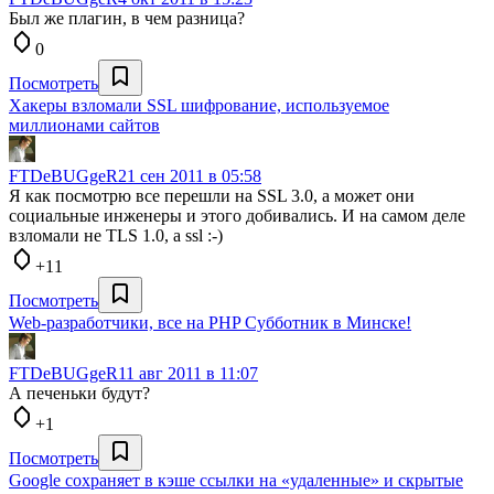
Был же плагин, в чем разница?
0
Посмотреть
Хакеры взломали SSL шифрование, используемое
миллионами сайтов
FTDeBUGgeR
21 сен 2011 в 05:58
Я как посмотрю все перешли на SSL 3.0, а может они
социальные инженеры и этого добивались. И на самом деле
взломали не TLS 1.0, а ssl :-)
+11
Посмотреть
Web-разработчики, все на PHP Субботник в Минске!
FTDeBUGgeR
11 авг 2011 в 11:07
А печеньки будут?
+1
Посмотреть
Google сохраняет в кэше ссылки на «удаленные» и скрытые