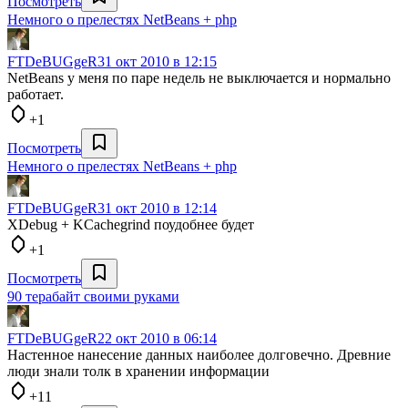
Посмотреть
Немного о прелестях NetBeans + php
FTDeBUGgeR
31 окт 2010 в 12:15
NetBeans у меня по паре недель не выключается и нормально
работает.
+1
Посмотреть
Немного о прелестях NetBeans + php
FTDeBUGgeR
31 окт 2010 в 12:14
XDebug + KCachegrind поудобнее будет
+1
Посмотреть
90 терабайт своими руками
FTDeBUGgeR
22 окт 2010 в 06:14
Настенное нанесение данных наиболее долговечно. Древние
люди знали толк в хранении информации
+11