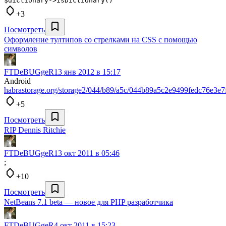
$dictionary->isDictionary()
+3
Посмотреть
Оформление тултипов со стрелками на CSS с помощью
символов
FTDeBUGgeR
13 янв 2012 в 15:17
Android
habrastorage.org/storage2/044/b89/a5c/044b89a5c2e9499fedc76e3e7
+5
Посмотреть
RIP Dennis Ritchie
FTDeBUGgeR
13 окт 2011 в 05:46
;
+10
Посмотреть
NetBeans 7.1 beta — новое для PHP разработчика
FTDeBUGgeR
4 окт 2011 в 15:23