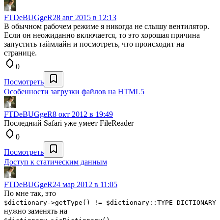
FTDeBUGgeR
28 авг 2015 в 12:13
В обычном рабочем режиме я никогда не слышу вентилятор.
Если он неожиданно включается, то это хорошая причина
запустить таймлайн и посмотреть, что происходит на
странице.
0
Посмотреть
Особенности загрузки файлов на HTML5
FTDeBUGgeR
8 окт 2012 в 19:49
Последний Safari уже умеет FileReader
0
Посмотреть
Доступ к статическим данным
FTDeBUGgeR
24 мар 2012 в 11:05
По мне так, это
$dictionary->getType() != $dictionary::TYPE_DICTIONARY
нужно заменять на