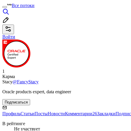
Все потоки
Войти
1
Карма
Stacy
@FancyStacy
Oracle products expert, data engineer
Подписаться
Профиль
Статьи
Посты
Новости
Комментарии
26
Закладки
Подпис
В рейтинге
Не участвует