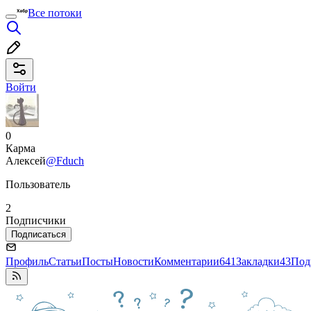
Все потоки
Войти
0
Карма
Алексей
@Fduch
Пользователь
2
Подписчики
Подписаться
Профиль
Статьи
Посты
Новости
Комментарии
641
Закладки
43
Под