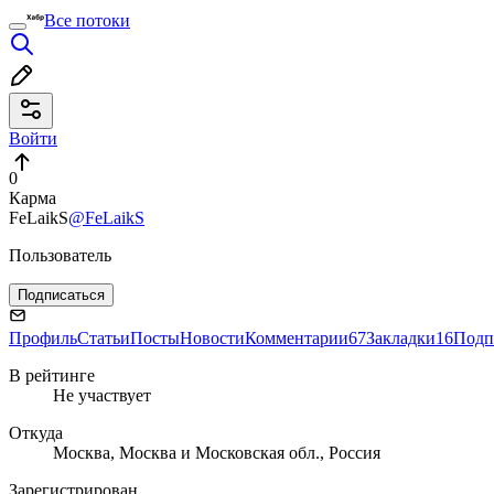
Все потоки
Войти
0
Карма
FeLaikS
@FeLaikS
Пользователь
Подписаться
Профиль
Статьи
Посты
Новости
Комментарии
67
Закладки
16
Подп
В рейтинге
Не участвует
Откуда
Москва, Москва и Московская обл., Россия
Зарегистрирован