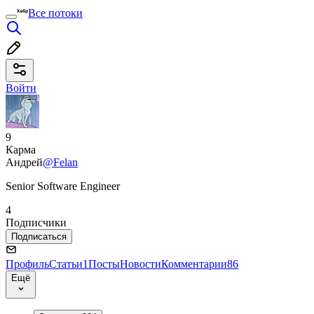
Все потоки
Войти
9
Карма
Андрей
@Felan
Senior Software Engineer
4
Подписчики
Подписаться
Профиль
Статьи
1
Посты
Новости
Комментарии
86
Ещё