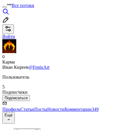
Все потоки
Войти
0
Карма
Иван Киреев
@FenixArt
Пользователь
5
Подписчики
Подписаться
Профиль
Статьи
Посты
Новости
Комментарии
349
Ещё