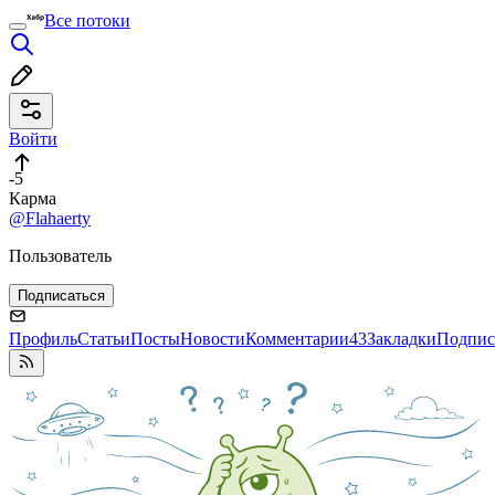
Все потоки
Войти
-5
Карма
@Flahaerty
Пользователь
Подписаться
Профиль
Статьи
Посты
Новости
Комментарии
43
Закладки
Подпис