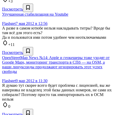
+3
Посмотреть
Улучшенная стабилизация на Youtube
Flashget
7 мая 2012 в 12:56
А разве в самом ютюбе нельзя накладывать титры? Вроде бы
там всё для этого есть?
Да и пользоватся ими потом удобнее чем неотключаемыми
+11
Посмотреть
OpenStreetMap News №14: Apple и геокешеры тоже уходят от
Google Maps, мониторинг транспорта в СПб — на OSM, а
наши линуксоиды продолжают игнорировать этот успех
свободы
Flashget
9 мар 2012 в 11:30
Я думаю тут скорее всего будет проблема с лицензией, вы же
наверняка не владелец этой базы данных номеров, не сами их
собирали? Поэтому просто так импортировать их в ОСМ
нельзя
0
Посмотреть