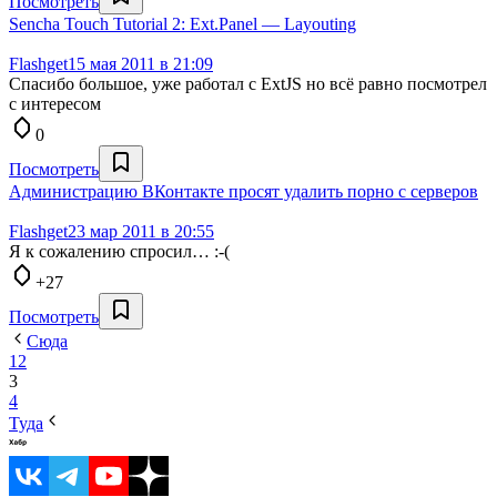
Посмотреть
Sencha Touch Tutorial 2: Ext.Panel — Layouting
Flashget
15 мая 2011 в 21:09
Спасибо большое, уже работал с ExtJS но всё равно посмотрел
с интересом
0
Посмотреть
Администрацию ВКонтакте просят удалить порно с серверов
Flashget
23 мар 2011 в 20:55
Я к сожалению спросил… :-(
+27
Посмотреть
Сюда
1
2
3
4
Туда