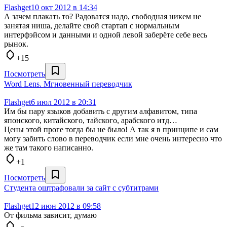
Flashget
10 окт 2012 в 14:34
А зачем плакать то? Радоватся надо, свободная никем не
занятая ниша, делайте свой стартап с нормальным
интерфэйсом и данными и одной левой заберёте себе весь
рынок.
+15
Посмотреть
Word Lens. Мгновенный переводчик
Flashget
6 июл 2012 в 20:31
Им бы пару языков добавить с другим алфавитом, типа
японского, китайского, тайского, арабского итд…
Цены этой проге тогда бы не было! А так я в принципе и сам
могу забить слово в переводчик если мне очень интересно что
же там такого написанно.
+1
Посмотреть
Студента оштрафовали за сайт с субтитрами
Flashget
12 июн 2012 в 09:58
От фильма зависит, думаю