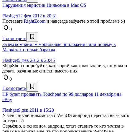
Нарушения эвристик Нильсена в Mac OS
Flashget
12 фев 2012 в 20:31
Поставьте
RightZoom
и навсегда забудете о этой проблеме :-)
0
Посмотреть
Зачем компаниям мобильные приложения или почему в
Маркетах столько барахла
Flashget
5 фев 2012 в 20:45
ShopShop попробуйте, категорий как таковых нету, но можно
делать различные списки вместо них
0
Посмотреть
HP будет продавать Touchpad по 99 долларов 11 декабря на
eBay
Flashget
9 дек 2011 в 15:28
У меня после знакомства с WebOS андроид перестал вызывать
интерес :-)
Серьёзно, в основном андроид хотят ставить те кто тачпэд в
руках не держал ещё, те кто попользовались WebOS на