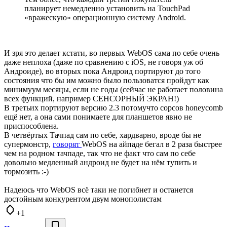
планирует немедленно установить на TouchPad
«вражескую» операционную систему Android.
И зря это делает кстати, во первых WebOS сама по себе очень
даже неплоха (даже по сравнению с iOS, не говоря уж об
Андроиде), во вторых пока Андроид портируют до того
состояния что бы им можно было пользоватся пройдут как
минимуум месяцы, если не годы (сейчас не работает половина
всех функций, например СЕНСОРНЫЙ ЭКРАН!)
В третьих портируют версию 2.3 потомучто сорсов honeycomb
ещё нет, а она сами понимаете для планшетов явно не
приспособлена.
В четвёртых Тачпад сам по себе, хардварно, вроде бы не
супермонстр,
говорят
WebOS на айпаде бегал в 2 раза быстрее
чем на родном тачпаде, так что не факт что сам по себе
довольно медленный андроид не будет на нём тупить и
тормозить :-)
Надеюсь что WebOS всё таки не погибнет и останется
достойным конкурентом двум монополистам
+1