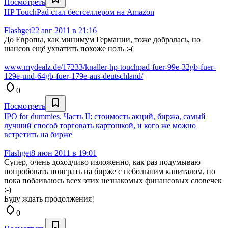
Посмотреть
HP TouchPad стал бестселлером на Amazon
Flashget
22 авг 2011 в 21:16
До Европы, как минимум Германии, тоже добралась, но
шансов ещё ухватить похоже ноль :-(
www.mydealz.de/17233/knaller-hp-touchpad-fuer-99e-32gb-fuer-
129e-und-64gb-fuer-179e-aus-deutschland/
0
Посмотреть
IPO for dummies. Часть II: стоимость акций, биржа, самый
лучший способ торговать картошкой, и кого же можно
встретить на бирже
Flashget
8 июн 2011 в 19:01
Супер, очень доходчиво изложенно, как раз подумываю
попробовать поиграть на бирже с небольшим капиталом, но
пока побаиваюсь всех этих незнакомых финансовых словечек
:-)
Буду ждать продолжения!
0