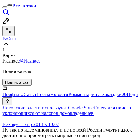
Все потоки
Войти
1
Карма
Flashget
@Flashget
Пользователь
Подписаться
Профиль
Статьи
Посты
Новости
Комментарии
71
Закладки
29
Подп
Литовские власти используют Google Street View для поиска
уклоняющихся от налогов домовладельцев
Flashget
11 апр 2013 в 10:07
Ну так по идее чиновнику и не по всей России гулять надо, а
достаточно просмотреть например свой город