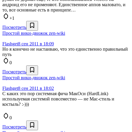
андроид его не променяют. Единственное аппов маловато, и
то, все основные есть в принципе…
+1
Посмотреть
Простой вики-движок zen-wiki
Flashget
8 сен 2011 в 18:09
Но я конечно не настаиваю, что это единственно правильный
путь
0
Посмотреть
Простой вики-движок zen-wiki
Flashget
8 сен 2011 в 18:02
С каких это пор системная фича МакОси (HardLink)
используемая системой повсеместно — не Mac-стиль и
костыль? :-)))
0
Посмотреть