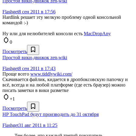
Простой вики-движок zen-wiki
Flashget
8 сен 2011 в 17:56
Hardlink решает эту мелкую проблему одной консольной
командой :-)
Ну или для нелюбителей консоли есть
MacDropAny
0
Посмотреть
Простой вики-движок zen-wiki
Flashget
8 сен 2011 в 17:43
Проще всего
www.tiddlywiki.com/
Скачивается файлик, кидается в дропбоксовскую папочку и
всё, всегда и на любой платформе (где есть браузер) можно
писать заметки в вики разметке
+1
Посмотреть
HP TouchPad будут производить до 31 октября
Flashget
31 авг 2011 в 11:25
Тем более, что каждый третий покупатель