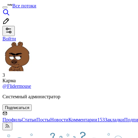
Все потоки
Войти
3
Карма
@Flidermouse
Системный администратор
Подписаться
Профиль
Статьи
Посты
Новости
Комментарии
153
Закладки
Подпи