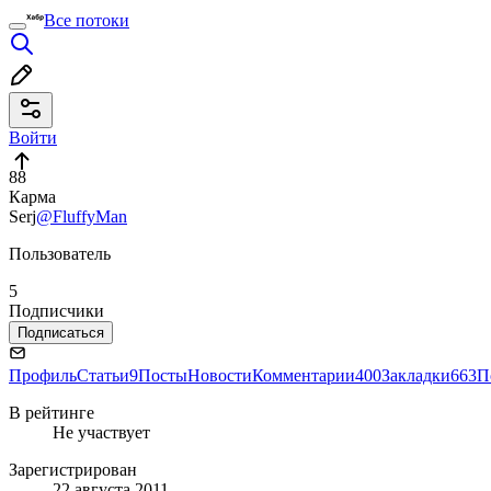
Все потоки
Войти
88
Карма
Serj
@FluffyMan
Пользователь
5
Подписчики
Подписаться
Профиль
Статьи
9
Посты
Новости
Комментарии
400
Закладки
663
П
В рейтинге
Не участвует
Зарегистрирован
22 августа 2011