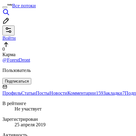
Все потоки
Войти
0
Карма
@ForestDront
Пользователь
Подписаться
Профиль
Статьи
Посты
Новости
Комментарии
159
Закладки
7
Подп
В рейтинге
Не участвует
Зарегистрирован
25 апреля 2019
Активность