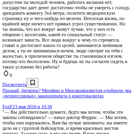
допустим ты молодой человек, работать желания нет,
государство дает денег достаточно чтобы не умереть с голоду,
арендовать комнату 3х4 метра, оплатить медицинскую
страховку ну и чего-нибудь по мелочи. Неплохая жизнь, по
крайней мере ничего нет прямых угроз существованию. Но
ты знаешь, что все вокруг живут лучше, что у них есть
общение с коллегами, какой-то социальный статус —
возникает зависть. Все люди вокруг к чему-то стремятся,
ставят и достигают каких-то целей, занимаются любимым
делом, а ты не занимаешься ничем, люди смотрят на тебя с
жалостью, в приличном обществе ты становишься изгоем,
потому-что бесполезен. Ну и будешь ли ты согласен сидеть в
таких условиях без работы?
0
Посмотреть
Прощай, биткоин? Минфин и Минэкомразвития одобрили два
«репрессивных» законопроекта о криптовалютах
FoxF
23 мая 2016 в 10:30
"— Вы действительно думаете, будто мы хотим, чтобы эти
законы соблюдались? — начал доктор Феррис. — Мы хотим,
чтобы они нарушались. Вам бы лучше запомнить: вы имеете
дело не с группой бойскаутов, и время красивых жестов
прошло. За нами сила, и мы это знаем. Ваши друзья —