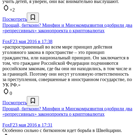
учить детей, я уверен, они вас внимательно выслушают.
+2
Посмотреть
Прощай, биткоин? Минфин и Минэкомразвития одобрили два
«репрессивных» законопроекта о криптовалютах
FoxF
23 мая 2016 в 17:38
«распространенный во всем мире принцип действия
уголовного закона в пространстве – это принцип
гражданства, или национальный принцип. Он заключается в
том, что граждане Российской Федерации подчиняются
российским законам, где бы они ни находились, в том числе и
за границей. Поэтому они несут уголовную ответственность
за преступления, совершенные в иностранном государстве, по
УК РФ.»
0
Посмотреть
Прощай, биткоин? Минфин и Минэкомразвития одобрили два
«репрессивных» законопроекта о криптовалютах
FoxF
23 мая 2016 в 17:31
Особенно сильно с биткоином идет борьба в Швейцарии.