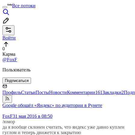
Все потоки
Войти
0
Карма
@FoxF
Пользователь
Подписаться
Профиль
Статьи
Посты
Новости
Комментарии
161
Закладки
2
Подп
Google обошёл «Яндекс» по аудитории в Рунете
FoxF
31 мая 2016 в 08:50
/юмор
да я вообще склонен считать, что яндекс уже давно куплен
гуглом и теперь движется к закрытию