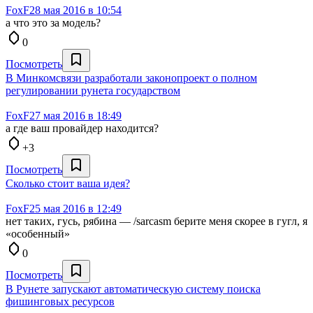
FoxF
28 мая 2016 в 10:54
а что это за модель?
0
Посмотреть
В Минкомсвязи разработали законопроект о полном
регулировании рунета государством
FoxF
27 мая 2016 в 18:49
а где ваш провайдер находится?
+3
Посмотреть
Сколько стоит ваша идея?
FoxF
25 мая 2016 в 12:49
нет таких, гусь, рябина — /sarcasm берите меня скорее в гугл, я
«особенный»
0
Посмотреть
В Рунете запускают автоматическую систему поиска
фишинговых ресурсов