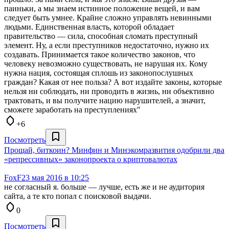
паиньки, а мы знаем истинное положение вещей, и вам
следует быть умнее. Крайне сложно управлять невинными
людьми. Единственная власть, которой обладает
правительство — сила, способная сломать преступный
элемент. Ну, а если преступников недостаточно, нужно их
создавать. Принимается такое количество законов, что
человеку невозможно существовать, не нарушая их. Кому
нужна нация, состоящая сплошь из законопослушных
граждан? Какая от нее польза? А вот издайте законы, которые
нельзя ни соблюдать, ни проводить в жизнь, ни объективно
трактовать, и вы получите нацию нарушителей, а значит,
сможете заработать на преступлениях"
+6
Посмотреть
Прощай, биткоин? Минфин и Минэкомразвития одобрили два
«репрессивных» законопроекта о криптовалютах
FoxF
23 мая 2016 в 10:25
не согласный я. больше — лучше, есть же и не аудитория
сайта, а те кто попал с поисковой выдачи.
0
Посмотреть