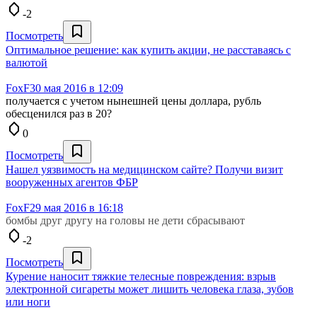
-2
Посмотреть
Оптимальное решение: как купить акции, не расставаясь с
валютой
FoxF
30 мая 2016 в 12:09
получается с учетом нынешней цены доллара, рубль
обесценился раз в 20?
0
Посмотреть
Нашел уязвимость на медицинском сайте? Получи визит
вооруженных агентов ФБР
FoxF
29 мая 2016 в 16:18
бомбы друг другу на головы не дети сбрасывают
-2
Посмотреть
Курение наносит тяжкие телесные повреждения: взрыв
электронной сигареты может лишить человека глаза, зубов
или ноги