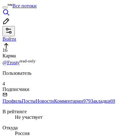
Все потоки
Войти
16
Карма
read⁠-⁠only
@Frosty
Пользователь
4
Подписчики
Профиль
Посты
Новости
Комментарии
979
Закладки
69
В рейтинге
Не участвует
Откуда
Россия